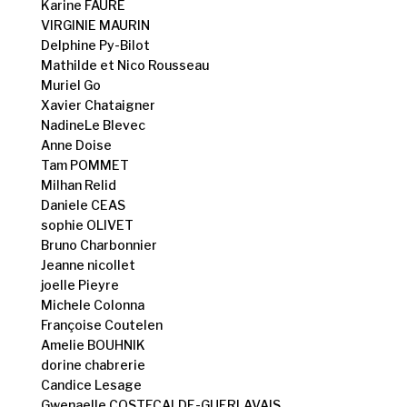
Karine FAURE
VIRGINIE MAURIN
Delphine Py-Bilot
Mathilde et Nico Rousseau
Muriel Go
Xavier Chataigner
NadineLe Blevec
Anne Doise
Tam POMMET
Milhan Relid
Daniele CEAS
sophie OLIVET
Bruno Charbonnier
Jeanne nicollet
joelle Pieyre
Michele Colonna
Françoise Coutelen
Amelie BOUHNIK
dorine chabrerie
Candice Lesage
Gwenaelle COSTECALDE-GUERLAVAIS