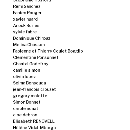
Rémi Sanchez
Fabien Rouger
xavier huard
Anouk Bories
sylvie fabre
Dominique Chirpaz
Melina Chosson
Fabienne et Thierry Coulet Boaglio
Clementine Ponsonnet
Chantal Godefroy
camille simon
olivia lopez
Selma Bensouda
jean-francois crouzet
gregory molette
Simon Bonnet
carole nonat
cloe debron
Elisabeth RENOVELL
Hélène Vidal-Mbarga