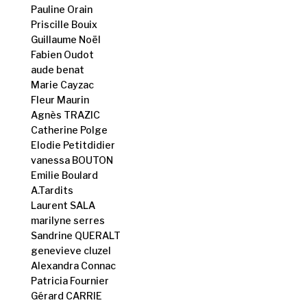
Pauline Orain
Priscille Bouix
Guillaume Noël
Fabien Oudot
aude benat
Marie Cayzac
Fleur Maurin
Agnès TRAZIC
Catherine Polge
Elodie Petitdidier
vanessa BOUTON
Emilie Boulard
A.Tardits
Laurent SALA
marilyne serres
Sandrine QUERALT
genevieve cluzel
Alexandra Connac
Patricia Fournier
Gérard CARRIE